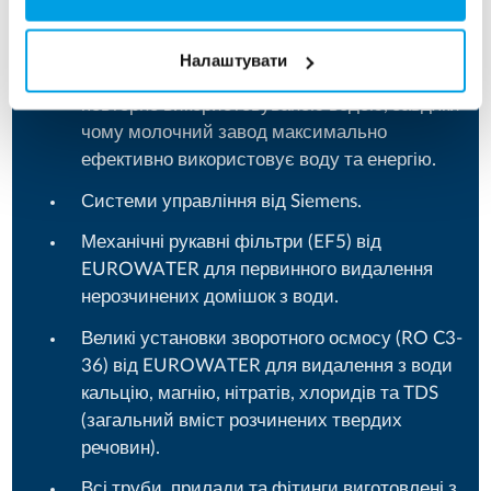
Люстдорф через процес водопідготовки до
виробництва, де потрібна вода різної якості.
Налаштувати
Насоси також забезпечують контур з
повторно використовуваною водою, завдяки
чому молочний завод максимально
ефективно використовує воду та енергію.
Системи управління від Siemens.
Механічні рукавні фільтри (EF5) від
EUROWATER для первинного видалення
нерозчинених домішок з води.
Великі установки зворотного осмосу (RO C3-
36) від EUROWATER для видалення з води
кальцію, магнію, нітратів, хлоридів та TDS
(загальний вміст розчинених твердих
речовин).
Всі труби, прилади та фітинги виготовлені з