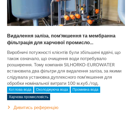
Видалення заліза, пом'якшення та мембранна
фільтрація для харчової промисло...
Виробничі потужності клієнтів були збільшені вдвічі, що
також означало, що очищення води потребувало
розширення. Тому компанія SILHORKO-EUROWATER
встановила два фільтри для видалення заліза, за якими
слідувала установка дуплексного пом'якшення для
обробки номінальної витрати 100 м.куб./год.
Котлова вода
Охолоджуюча вода
Промивна вода
Харчова промисловість
Дивитись референцію