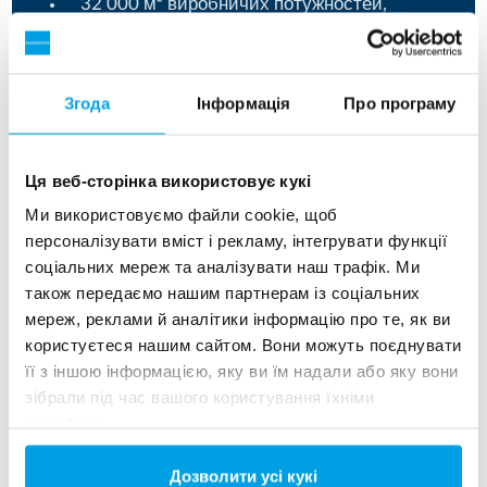
32 000 м² виробничих потужностей,
розташованих у місті Іллінці Вінницької
області.
Найбільший виробник UHT
Згода
Інформація
Про програму
(надвисокотемпературної) продукції на
українському ринку.
Ця веб-сторінка використовує кукі
Продукція в межах категорій: Молоко, молоко
Ми використовуємо файли cookie, щоб
для дітей, сметана, вершки, масло, молочні
персоналізувати вміст і рекламу, інтегрувати функції
коктейлі, кефір, ряжанка, питні йогурти,
соціальних мереж та аналізувати наш трафік. Ми
вершки, напої на рослинній основі, густі
також передаємо нашим партнерам із соціальних
йогурти.
мереж, реклами й аналітики інформацію про те, як ви
користуєтеся нашим сайтом. Вони можуть поєднувати
її з іншою інформацією, яку ви їм надали або яку вони
Погляд на систему водопідготовки
зібрали під час вашого користування їхніми
Люстдорф
службами.
Насосні станції Grundfos CRN забезпечують
Дозволити усі кукі
шлях води з підземних свердловин