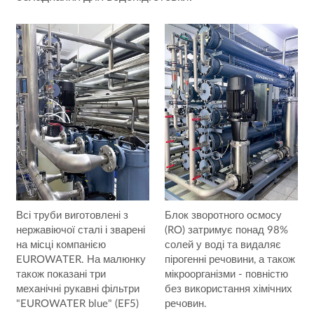
Всі труби виготовлені з
Блок зворотного осмосу
нержавіючої сталі і зварені
(RO) затримує понад 98%
на місці компанією
солей у воді та видаляє
EUROWATER. На малюнку
пірогенні речовини, а також
також показані три
мікроорганізми - повністю
механічні рукавні фільтри
без використання хімічних
"EUROWATER blue" (EF5)
речовин.