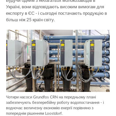
Будучи одним з небагатьох молокозаводів в
Україні, вони відповідають високим вимогам для
експорту в ЄС - і сьогодні постачають продукцію в
більш ніж 25 країн світу.
Чотири насоси Grundfos CRN на передньому плані
забезпечують безперебійну роботу водопостачання - і
водночас величезну економію енергії порівняно з
попереднім рішенням Loostdorf.