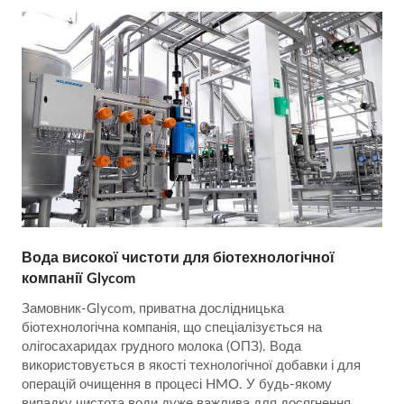
Вода високої чистоти для біотехнологічної
компанії Glycom
Замовник-Glycom, приватна дослідницька
біотехнологічна компанія, що спеціалізується на
олігосахаридах грудного молока (ОПЗ). Вода
використовується в якості технологічної добавки і для
операцій очищення в процесі HMO. У будь-якому
випадку чистота води дуже важлива для досягнення