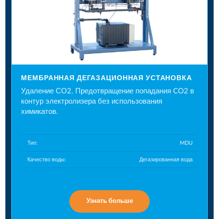
МЕМБРАННАЯ ДЕГАЗАЦИОННАЯ УСТАНОВКА
Удаление СО2. Предотвращение попадания CO2 в
контур электролизера без использования
химикатов.
Тип:
MDU
Качество воды:
Дегазированная вода
Узнать больше