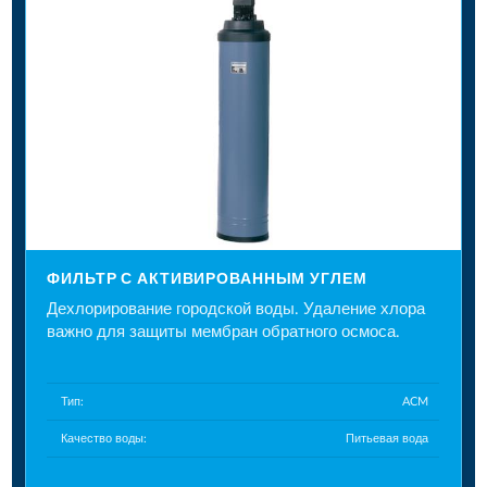
ФИЛЬТР С АКТИВИРОВАННЫМ УГЛЕМ
Дехлорирование городской воды. Удаление хлора
важно для защиты мембран обратного осмоса.
Тип:
ACM
Качество воды:
Питьевая вода