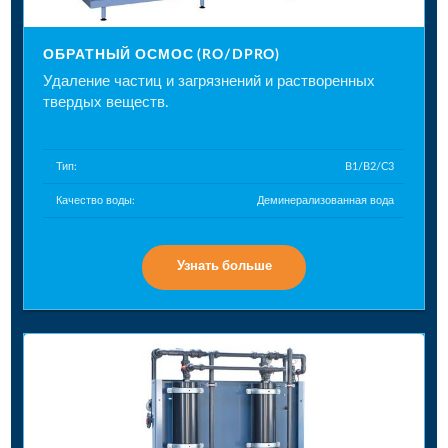
ОБРАТНЫЙ ОСМОС (RO/DPRO)
Удаление частиц и загрязнений и растворенных
твердых веществ.
Тип:
B1/B2/C3
Качество воды:
Деминерализованная вода
Узнать больше