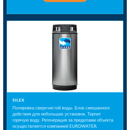
SILEX
Полировка сверхчистой воды. Блок смешанного
действия для небольших установок. Терпит
горячую воду. Регенерация за пределами объекта
осуществляется компанией EUROWATER.