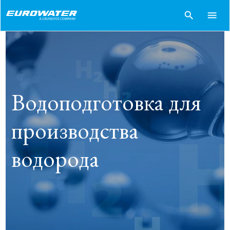
search
menu
Водоподготовка для
производства
водорода