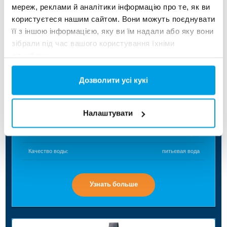
мереж, реклами й аналітики інформацію про те, як ви
користуєтеся нашим сайтом. Вони можуть поєднувати
її з іншою інформацією, яку ви їм надали або яку вони
зібрали під час вашого користування їхніми
службами.
НАПОРНЫЙ ФИЛЬТР
Дозволити усі кукі
Очистка грунтовых вод, морской воды и
окончательная фильтрация сточных вод.
Налаштувати
Тип:
NS/TF
Качество воды:
питьевая вода
Узнать больше