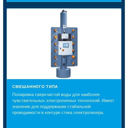
СМЕШАННОГО ТИПА
Полировка сверхчистой воды для наиболее
чувствительных электролизных технологий. Имеет
значение для поддержания стабильной
проводимости в контуре стека электролизера.