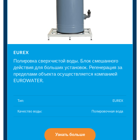
EUREX
Полировка сверхчистой воды. Блок смешанного
действия для больших установок. Регенерация за
пределами объекта осуществляется компанией
EUROWATER.
Тип:
EUREX
Качество воды:
Полировочная вода
Узнать больше