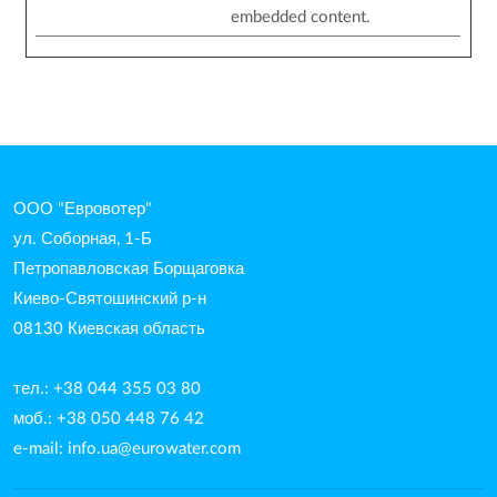
embedded content.
ООО "Евровотер"
ул. Соборная, 1-Б
Петропавловская Борщаговка
Киево-Святошинский р-н
08130 Киевская область
тел.: +38 044 355 03 80
моб.: +38 050 448 76 42
e-mail:
info.ua@eurowater.com