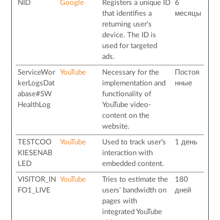
NID
Google
Registers a unique ID
6
that identifies a
месяцы
returning user's
device. The ID is
used for targeted
ads.
ServiceWor
YouTube
Necessary for the
Постоя
kerLogsDat
implementation and
нные
abase#SW
functionality of
HealthLog
YouTube video-
content on the
website.
TESTCOO
YouTube
Used to track user’s
1 день
KIESENAB
interaction with
LED
embedded content.
VISITOR_IN
YouTube
Tries to estimate the
180
FO1_LIVE
users' bandwidth on
дней
pages with
integrated YouTube