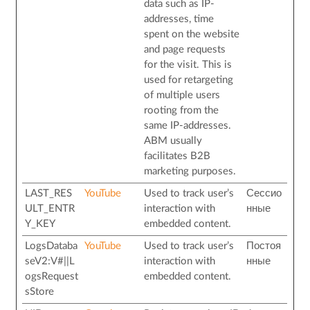
data such as IP-
addresses, time
spent on the website
and page requests
for the visit. This is
used for retargeting
of multiple users
rooting from the
same IP-addresses.
ABM usually
facilitates B2B
marketing purposes.
LAST_RES
YouTube
Used to track user’s
Сессио
ULT_ENTR
interaction with
нные
Y_KEY
embedded content.
LogsDataba
YouTube
Used to track user’s
Постоя
seV2:V#||L
interaction with
нные
ogsRequest
embedded content.
sStore