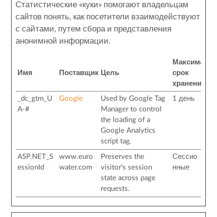
Статистические «куки» помогают владельцам
сайтов понять, как посетители взаимодействуют
с сайтами, путем сбора и представления
анонимной информации.
Максималь
Имя
Поставщик
Цель
срок
хранения
_dc_gtm_U
Google
Used by Google Tag
1 день
A-#
Manager to control
the loading of a
Google Analytics
script tag.
ASP.NET_S
www.euro
Preserves the
Сессио
essionId
water.com
visitor's session
нные
state across page
requests.