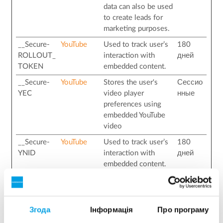
data can also be used
to create leads for
marketing purposes.
__Secure-
YouTube
Used to track user’s
180
ROLLOUT_
interaction with
дней
TOKEN
embedded content.
__Secure-
YouTube
Stores the user's
Сессио
YEC
video player
нные
preferences using
embedded YouTube
video
__Secure-
YouTube
Used to track user’s
180
YNID
interaction with
дней
embedded content.
_ga
Google
Used to send data to
2 годы
Google Analytics
about the visitor's
Згода
Інформація
Про програму
device and behavior.