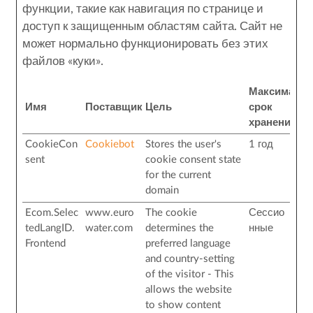
функции, такие как навигация по странице и
доступ к защищенным областям сайта. Сайт не
может нормально функционировать без этих
файлов «куки».
Максималь
Имя
Поставщик
Цель
срок
хранения
CookieCon
Cookiebot
Stores the user's
1 год
sent
cookie consent state
for the current
domain
Ecom.Selec
www.euro
The cookie
Сессио
tedLangID.
water.com
determines the
нные
Frontend
preferred language
and country-setting
of the visitor - This
allows the website
to show content