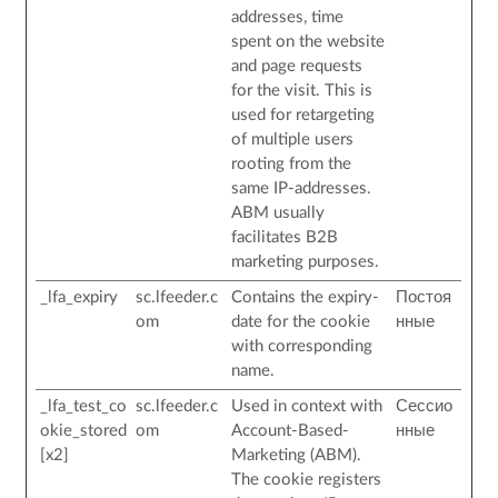
addresses, time
spent on the website
and page requests
for the visit. This is
used for retargeting
of multiple users
rooting from the
same IP-addresses.
ABM usually
facilitates B2B
marketing purposes.
_lfa_expiry
sc.lfeeder.c
Contains the expiry-
Постоя
om
date for the cookie
нные
with corresponding
name.
_lfa_test_co
sc.lfeeder.c
Used in context with
Сессио
okie_stored
om
Account-Based-
нные
[x2]
Marketing (ABM).
The cookie registers