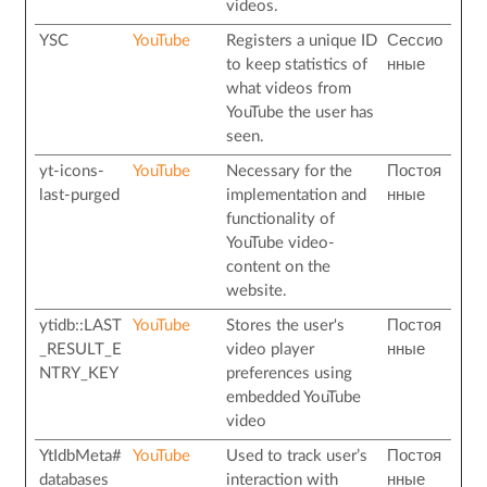
videos.
YSC
YouTube
Registers a unique ID
Сессио
to keep statistics of
нные
what videos from
YouTube the user has
seen.
yt-icons-
YouTube
Necessary for the
Постоя
last-purged
implementation and
нные
functionality of
YouTube video-
content on the
website.
ytidb::LAST
YouTube
Stores the user's
Постоя
_RESULT_E
video player
нные
NTRY_KEY
preferences using
embedded YouTube
video
YtIdbMeta#
YouTube
Used to track user’s
Постоя
databases
interaction with
нные