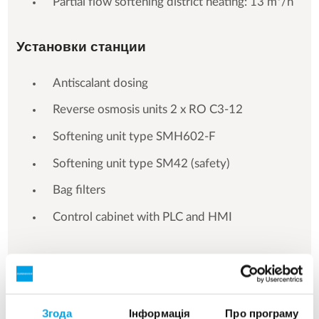
Partial flow softening district heating: 13 m³/h
Установки станции
Antiscalant dosing
Reverse osmosis units 2 x RO C3-12
Softening unit type SMH602-F
Softening unit type SM42 (safety)
Bag filters
Control cabinet with PLC and HMI
Згода
Інформація
Про програму