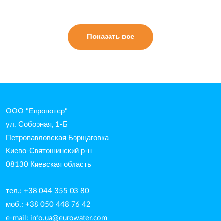
Показать все
ООО "Евровотер"
ул. Соборная, 1-Б
Петропавловская Борщаговка
Киево-Святошинский р-н
08130 Киевская область
тел.: +38 044 355 03 80
моб.: +38 050 448 76 42
e-mail:
info.ua@eurowater.com