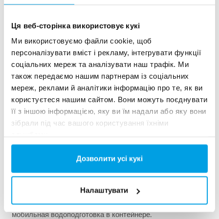
Отображение 3 из 156 Референции
Ця веб-сторінка використовує кукі
Ми використовуємо файли cookie, щоб
персоналізувати вміст і рекламу, інтегрувати функції
соціальних мереж та аналізувати наш трафік. Ми
також передаємо нашим партнерам із соціальних
мереж, реклами й аналітики інформацію про те, як ви
користуєтеся нашим сайтом. Вони можуть поєднувати
її з іншою інформацією, яку ви їм надали або яку вони
зібрали під час вашого користування їхніми
службами.
2x60 м³/ч сверхчистой воды для электростанции
Дозволити усі кукі
- WTP в контейнерах 6 x 40 фу...
Этому заказчику нужно было модернизировать
Налаштувати
существующую водоочистную установку, но свободного
места на площадке не было. Лучшим решением была
мобильная водоподготовка в контейнере.