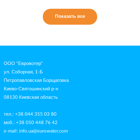
Показать все
ООО "Евровотер"
ул. Соборная, 1-Б
Петропавловская Борщаговка
Киево-Святошинский р-н
08130 Киевская область
тел.: +38 044 355 03 80
моб.: +38 050 448 76 42
e-mail:
info.ua@eurowater.com