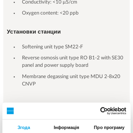
Conductivity: <10 µS/cm
Oxygen content: <20 ppb
Установки станции
Softening unit type SM22-F
Reverse osmosis unit type RO B1-2 with SE30
panel and power supply board
Membrane degassing unit type MDU 2-8x20
CNVP
See more references
Згода
Інформація
Про програму