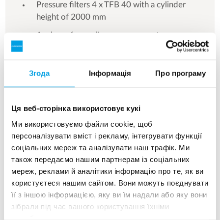
Pressure filters 4 x TFB 40 with a cylinder
height of 2000 mm
Analyzer for on-line measurement
Clean water tanks of stainless steel AISI316L 2
x 200 m³
Згода
Інформація
Про програму
UV disinfection unit type Wedeco Spektron
Ця веб-сторінка використовує кукі
Ми використовуємо файли cookie, щоб
персоналізувати вміст і рекламу, інтегрувати функції
соціальних мереж та аналізувати наш трафік. Ми
See more references
також передаємо нашим партнерам із соціальних
мереж, реклами й аналітики інформацію про те, як ви
Отображение 3 из 156 Референции
користуєтеся нашим сайтом. Вони можуть поєднувати
її з іншою інформацією, яку ви їм надали або яку вони
зібрали під час вашого користування їхніми
службами.