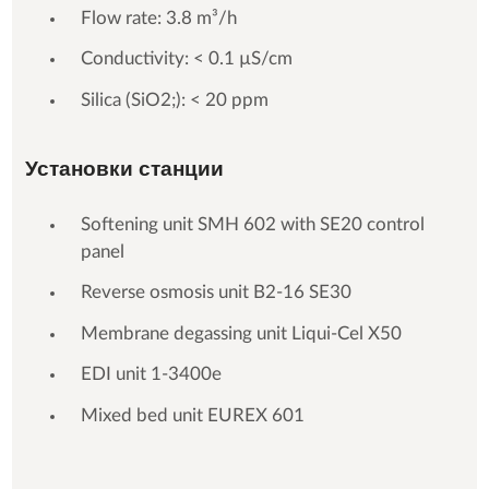
Flow rate: 3.8 m³/h
Conductivity: < 0.1 µS/cm
Silica (SiO2;): < 20 ppm
Установки станции
Softening unit SMH 602 with SE20 control
panel
Reverse osmosis unit B2-16 SE30
Membrane degassing unit Liqui-Cel X50
EDI unit 1-3400e
Mixed bed unit EUREX 601