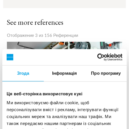
See more references
Отображение 3 из 156 Референции
Згода
Інформація
Про програму
Ця веб-сторінка використовує кукі
Ми використовуємо файли cookie, щоб
персоналізувати вміст і рекламу, інтегрувати функції
соціальних мереж та аналізувати наш трафік. Ми
2x60 м³/ч сверхчистой воды для электростанции
також передаємо нашим партнерам із соціальних
- WTP в контейнерах 6 x 40 фу...