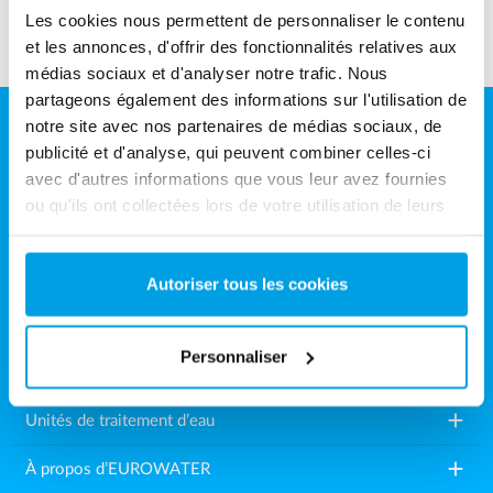
Les cookies nous permettent de personnaliser le contenu
et les annonces, d'offrir des fonctionnalités relatives aux
médias sociaux et d'analyser notre trafic. Nous
partageons également des informations sur l'utilisation de
notre site avec nos partenaires de médias sociaux, de
Grundfos Water Treatment France SAS
publicité et d'analyse, qui peuvent combiner celles-ci
avec d'autres informations que vous leur avez fournies
55, Chemin de Mûre - Bât. G
ou qu'ils ont collectées lors de votre utilisation de leurs
69780 Saint Pierre de Chandieu
services.
France
Autoriser tous les cookies
Tél.: +33 (0)4 72 48 22 70
Fax: +33 (0)4 72 48 22 71
Personnaliser
Email:
info.fr@grundfoswt.com
add
Unités de traitement d’eau
add
À propos d’EUROWATER