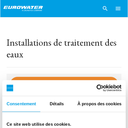
search
menu
Installations de traitement des
eaux
tune
Filters
Consentement
Détails
À propos des cookies
sentiment_dissatisfied
Sorry..
Aucun produit ne correspond à vos choix
Ce site web utilise des cookies.